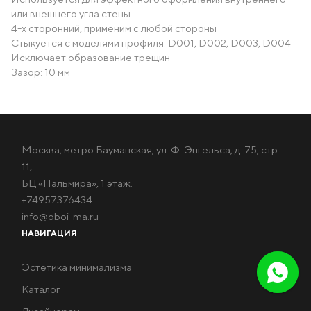
или внешнего угла стены
4-х сторонний, применим с любой стороны
Стыкуется с моделями профиля: D001, D002, D003, D004
Исключает образование трещин
Зазор: 10 мм
Москва, метро Бауманская, ул. Ф. Энгельса, д. 75, стр.
11,
БЦ «Пальмира», 1 этаж.
+74957376434
info@oboi-ma.ru
НАВИГАЦИЯ
Эстетика минимализма
Каталог