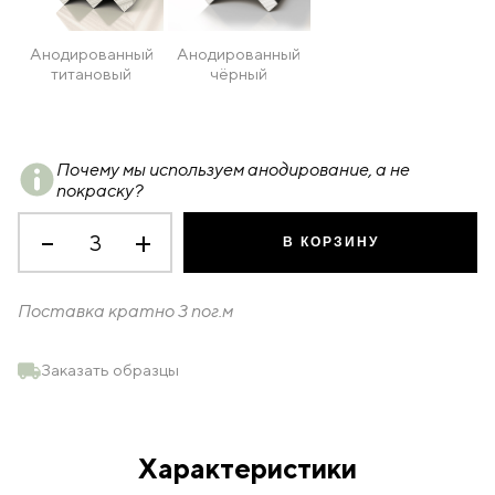
Анодированный
Анодированный
титановый
чёрный
Почему мы используем анодирование, а не
покраску?
Количество
-
+
товара
В КОРЗИНУ
Разделительный
профиль
D00X
Поставка кратно
3
пог.м
Заказать образцы
Характеристики