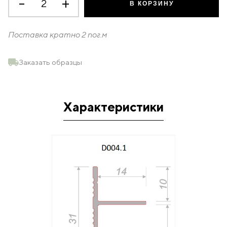
-
+
товара
В КОРЗИНУ
Универсальный
профиль
D004.1
Поставка кратно
2
пог.м
Заказать образцы
Характеристики